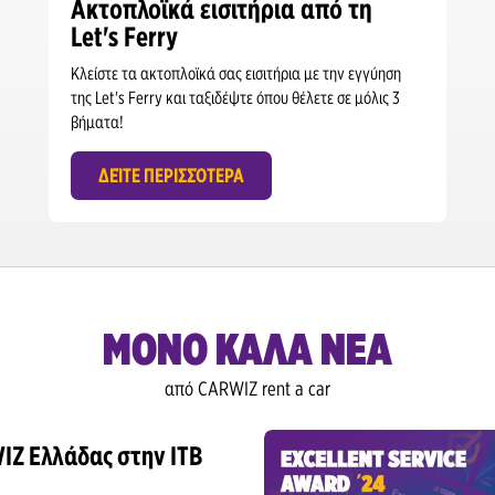
Ακτοπλοϊκά εισιτήρια από τη
Λιμάνι Κέρκυρας
Let's Ferry
Αεροδρόμιο Ηρακλείου
Κλείστε τα ακτοπλοϊκά σας εισιτήρια με την εγγύηση
της Let's Ferry και ταξιδέψτε όπου θέλετε σε μόλις 3
Κέντρο Ηρακλείου
βήματα!
Λιμάνι Ηρακλείου
ΔΕΊΤΕ ΠΕΡΙΣΣΌΤΕΡΑ
Αεροδρόμιο Καλαμάτας
Αεροδρόμιο Καρπάθου
Αεροδρόμιο Κεφαλονιάς
ΜΟΝΟ ΚΑΛΑ ΝΕΑ
Αεροδρόμιο Μυτιλήνης
από CARWIZ rent a car
Μυτιλήνη
Αεροδρόμιο Μυκόνου
IZ Ελλάδας στην ITB
Λιμάνι Λευκάδας