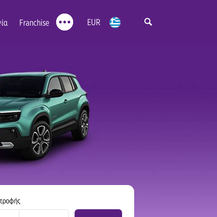
EUR
νία
Franchise
στροφής