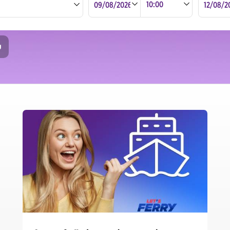
Διεύθυνση
Διεύθυνση
Naxos Airport
Naxos airport -, 84 300 Naxos
Naxos airport -, 84 300 Naxos
GPS: 37.081001, 25.370038
GPS: 37.081001, 25.370038
υ
Χώρα Νάξου
Ωράριο λειτουργίας
Ωράριο λειτουργίας
Λιμάνι Ρόδου
ΔΕΥ-ΚΥΡΙΑ: 09:00-21:00
ΔΕΥ-ΚΥΡΙΑ: 09:00-21:00
Αεροδρόμιο Σαντορίνης
Επαφές
Επαφές
ΤΗΛΕΦΩΝΟ: +30 22850 25392
ΤΗΛΕΦΩΝΟ: +30 22850 25392
Κέντρο Αθήνας
E-mail: jnx@carwiz.gr
E-mail: jnx@carwiz.gr
Αεροδρόμιο Αθήνας
Αεροδρόμιο Χανίων
Χανιά
Αεροδρόμιο Κέρκυρας