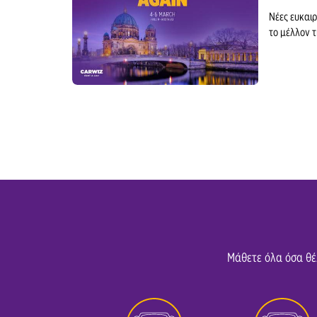
Νέες ευκαιρ
Κέντρο Πάτρας
το μέλλον τ
Αεροδρόμιο Πάρου
Πειραιάς
Πάρος
Αεροδρόμιο Ρόδου
Αεροδρόμιο Σάμου
Σούδα
Θεσσαλονίκη
Μάθετε όλα όσα θέλ
Αεροδρόμιο Ζακύνθου
Λιμάνι Ζακύνθου