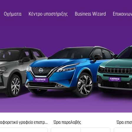
DON’T JUST DREAM,
TRAVEL AGAIN!
Οχήματα
Κέντρο υποστήριξης
Business Wizard
Επικοινω
αφορετικό γραφείο επιστροφής
Ώρα παραλαβής
Ώρα επι