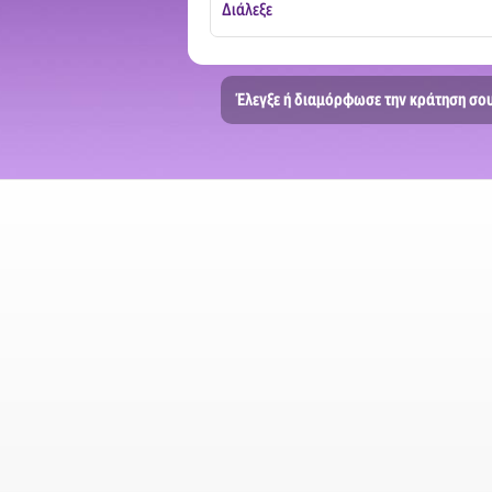
Διάλεξε
Naxos Airport
Έλεγξε ή διαμόρφωσε την κράτηση σο
Χώρα Νάξου
Λιμάνι Ρόδου
Αεροδρόμιο Σαντορίνης
Κέντρο Αθήνας
Αεροδρόμιο Αθήνας
Αεροδρόμιο Χανίων
Χανιά
Αεροδρόμιο Κέρκυρας