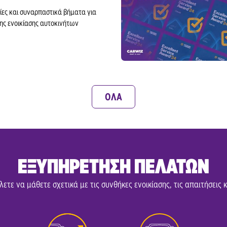
ίες και συναρπαστικά βήματα για
Κέντρο Πάτρας
ης ενοικίασης αυτοκινήτων
Αεροδρόμιο Πάρου
Πειραιάς
Πάρος
ΟΛΑ
Αεροδρόμιο Ρόδου
Αεροδρόμιο Σάμου
Σούδα
ΕΞΥΠΗΡΕΤΗΣΗ ΠΕΛΑΤΩΝ
Θεσσαλονίκη
ετε να μάθετε σχετικά με τις συνθήκες ενοικίασης, τις απαιτήσεις κ
Αεροδρόμιο Ζακύνθου
Λιμάνι Ζακύνθου