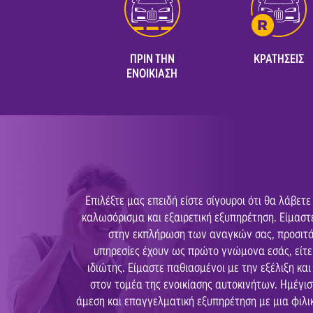
Τσιλιβί Ζακύνθου
ΠΡΙΝ ΤΗΝ
ΚΡΑΤΗΣΕΙΣ
ΕΝΟΙΚΙΑΣΗ
ank you!"
Επιλέξτε μας επειδή είστε σίγουροι ότι θα λάβετε
"Excellent service. Very friendly, and helpful a
καλωσόρισμα και εξαιρετική εξυπηρέτηση. Είμασ
- Siobhan Thatcher
, Južna Afrika
στην εκπλήρωση των αναγκών σας, προσιτά,
υπηρεσίες έχουν ως πρώτο γνώμονα εσάς, είτε 
ιδιώτης. Είμαστε παθιασμένοι με την εξέλιξη κα
στον τομέα της ενοικίασης αυτοκινήτων. Ημέγισ
άμεση και επαγγελματική εξυπηρέτηση με μια φιλικ