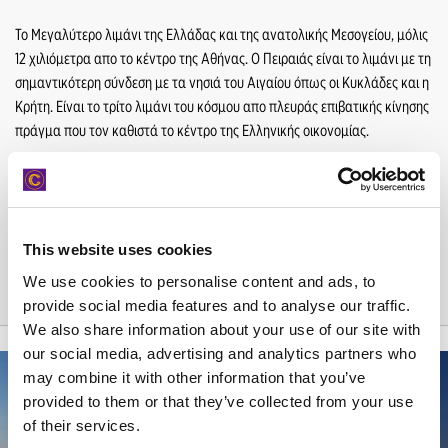
Το Μεγαλύτερο λιμάνι της Ελλάδας και της ανατολικής Μεσογείου, μόλις
12 χιλιόμετρα απο το κέντρο της Αθήνας. Ο Πειραιάς είναι το λιμάνι με τη
σημαντικότερη σύνδεση με τα νησιά του Αιγαίου όπως οι Κυκλάδες και η
Κρήτη. Είναι το τρίτο λιμάνι του κόσμου απο πλευράς επιβατικής κίνησης
πράγμα που τον καθιστά το κέντρο της Ελληνικής οικονομίας.
Η Carwiz διατηρεί σταθμό εξυπηρέτησης πελατών ακριβώς έξω απ'το
λιμάνι του Πειραιά, στον οποίο μπορείτε να ζητήσετε να παραλάβετε ή
να παραδώσετε το ενοικιαζόμενο αυτοκίνήτο σας.
This website uses cookies
We use cookies to personalise content and ads, to
provide social media features and to analyse our traffic.
We also share information about your use of our site with
our social media, advertising and analytics partners who
may combine it with other information that you’ve
ΠΡΟΟΡΙΣΜΟΙ
provided to them or that they’ve collected from your use
of their services.