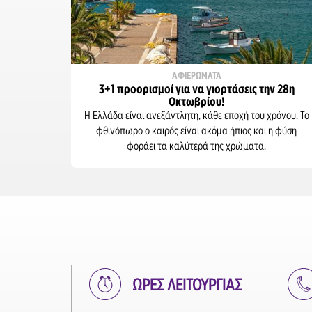
Αεροδρόμιο Πάρου
Πειραιάς
ΑΦΙΕΡΩΜΑΤΑ
Πάρος
3+1 προορισμοί για να γιορτάσεις την 28η
Οκτωβρίου!
Αεροδρόμιο Ρόδου
Η Ελλάδα είναι ανεξάντλητη, κάθε εποχή του χρόνου. Το
φθινόπωρο ο καιρός είναι ακόμα ήπιος και η φύση
Αεροδρόμιο Σάμου
φοράει τα καλύτερά της χρώματα.
Σούδα
Θεσσαλονίκη
Αεροδρόμιο Ζακύνθου
Λιμάνι Ζακύνθου
ΩΡΕΣ ΛΕΙΤΟΥΡΓΙΑΣ
Τσιλιβί Ζακύνθου