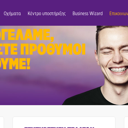
Οχήματα
Κέντρο υποστήριξης
Business Wizard
Επικοινω
Α Ν4
ΓΕΛΑΜΕ,
ΣΤΕ ΠΡΟΘΥΜΟΙ
ΥΜΕ!