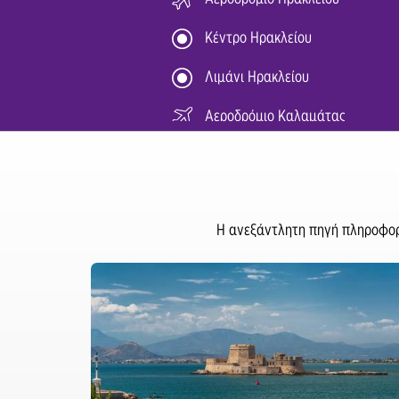
Κέντρο Ηρακλείου
Λιμάνι Ηρακλείου
Αεροδρόμιο Καλαμάτας
Αεροδρόμιο Καρπάθου
Αεροδρόμιο Κεφαλονιάς
Η ανεξάντλητη πηγή πληροφορι
Αεροδρόμιο Μυτιλήνης
Μυτιλήνη
Αεροδρόμιο Μυκόνου
Λιμάνι Λευκάδας
Κέντρο Πάτρας