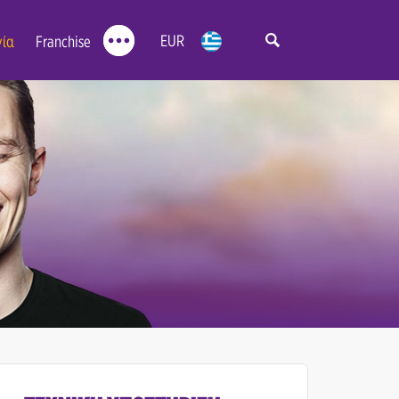
EUR
νία
Franchise