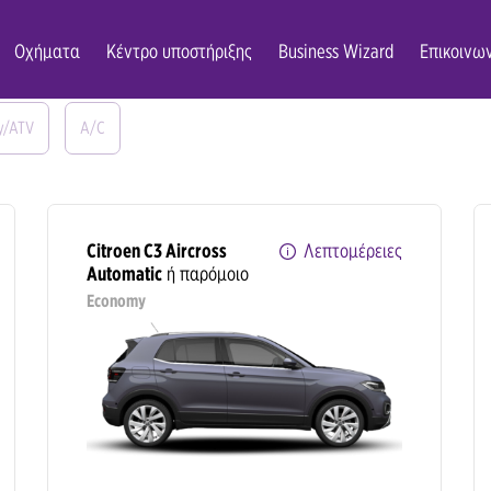
Οχήματα
Κέντρο υποστήριξης
Business Wizard
Επικοινω
omy
Compact
Convertible
Limousine
Crossover
y/ATV
A/C
Citroen C3 Aircross
Λεπτομέρειες
Automatic
ή παρόμοιο
Economy