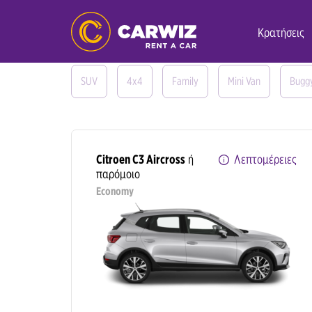
Κρατήσεις
Όλα τα οχήματα
Αυτόματο
Mini
Econ
SUV
4x4
Family
Mini Van
Bugg
Citroen C3 Aircross
ή
Λεπτομέρειες
παρόμοιο
Economy