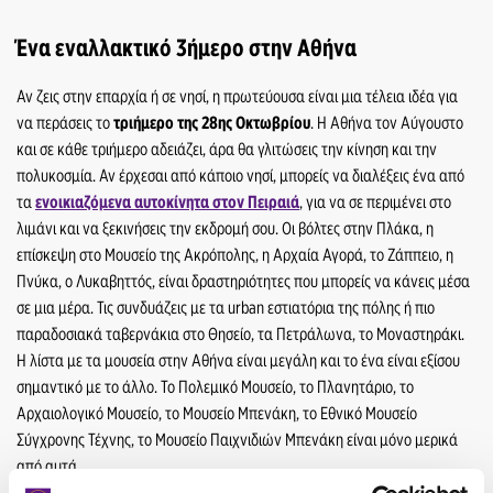
Ένα εναλλακτικό 3ήμερο στην Αθήνα
Αν ζεις στην επαρχία ή σε νησί, η πρωτεύουσα είναι μια τέλεια ιδέα για
να περάσεις το
τριήμερο της 28
ης
Οκτωβρίου
. Η Αθήνα τον Αύγουστο
και σε κάθε τριήμερο αδειάζει, άρα θα γλιτώσεις την κίνηση και την
πολυκοσμία. Αν έρχεσαι από κάποιο νησί, μπορείς να διαλέξεις ένα από
τα
ενοικιαζόμενα αυτοκίνητα στον Πειραιά
, για να σε περιμένει στο
λιμάνι και να ξεκινήσεις την εκδρομή σου. Οι βόλτες στην Πλάκα, η
επίσκεψη στο Μουσείο της Ακρόπολης, η Αρχαία Αγορά, το Ζάππειο, η
Πνύκα, ο Λυκαβηττός, είναι δραστηριότητες που μπορείς να κάνεις μέσα
σε μια μέρα. Τις συνδυάζεις με τα urban εστιατόρια της πόλης ή πιο
παραδοσιακά ταβερνάκια στο Θησείο, τα Πετράλωνα, το Μοναστηράκι.
Η λίστα με τα μουσεία στην Αθήνα είναι μεγάλη και το ένα είναι εξίσου
σημαντικό με το άλλο. Το Πολεμικό Μουσείο, το Πλανητάριο, το
Αρχαιολογικό Μουσείο, το Μουσείο Μπενάκη, το Εθνικό Μουσείο
Σύγχρονης Τέχνης, το Μουσείο Παιχνιδιών Μπενάκη είναι μόνο μερικά
από αυτά.