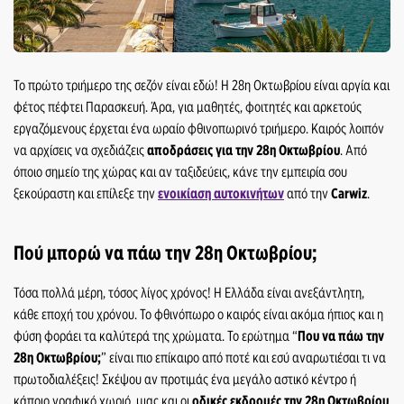
Το πρώτο τριήμερο της σεζόν είναι εδώ! Η 28
η
Οκτωβρίου είναι αργία και
φέτος πέφτει Παρασκευή. Άρα, για μαθητές, φοιτητές και αρκετούς
εργαζόμενους έρχεται ένα ωραίο φθινοπωρινό τριήμερο. Καιρός λοιπόν
να αρχίσεις να σχεδιάζεις
αποδράσεις για την 28
η
Οκτωβρίου
. Από
όποιο σημείο της χώρας και αν ταξιδεύεις, κάνε την εμπειρία σου
ξεκούραστη και επίλεξε την
ενοικίαση αυτοκινήτων
από την
Carwiz
.
Πού μπορώ να πάω την 28
η
Οκτωβρίο
υ;
Τόσα πολλά μέρη, τόσος λίγος χρόνος! Η Ελλάδα είναι ανεξάντλητη,
κάθε εποχή του χρόνου. Το φθινόπωρο ο καιρός είναι ακόμα ήπιος και η
φύση φοράει τα καλύτερά της χρώματα. Το ερώτημα “
Που να πάω την
28η Οκτωβρίου;
” είναι πιο επίκαιρο από ποτέ και εσύ αναρωτιέσαι τι να
πρωτοδιαλέξεις! Σκέψου αν προτιμάς ένα μεγάλο αστικό κέντρο ή
κάποιο γραφικό χωριό, μιας και οι
οδικές εκδρομές την 28η Οκτωβρίου