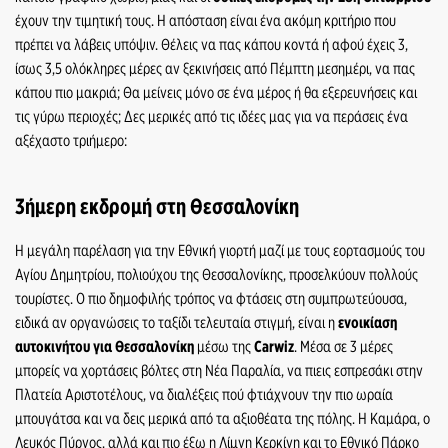
έχουν την τιμητική τους. Η απόσταση είναι ένα ακόμη κριτήριο που
πρέπει να λάβεις υπόψιν. Θέλεις να πας κάπου κοντά ή αφού έχεις 3,
ίσως 3,5 ολόκληρες μέρες αν ξεκινήσεις από Πέμπτη μεσημέρι, να πας
κάπου πιο μακριά; Θα μείνεις μόνο σε ένα
μέρος ή θα εξερευνήσεις και
τις γύρω περιοχές; Δες μερικές από τις ιδέες μας για να περάσεις ένα
αξέχαστο τριήμερο:
3ήμερη εκδρομή στη Θεσσαλονίκη
Η μεγάλη παρέλαση για την Εθνική γιορτή μαζί με τους εορτασμούς του
Αγίου Δημητρίου, πολιούχου της Θεσσαλονίκης, προσελκύουν πολλούς
τουρίστες. Ο πιο δημοφιλής τρόπος να φτάσεις στη συμπρωτεύουσα,
ειδικά αν οργανώσεις το ταξίδι τελευταία στιγμή, είναι η
ενοικίαση
αυτοκινήτου για Θεσσαλονίκη
μέσω της
Carwiz
. Μέσα σε 3 μέρες
μπορείς να χορτάσεις βόλτες στη Νέα Παραλία, να πιεις εσπρεσάκι στην
Πλατεία Αριστοτέλους, να διαλέξεις πού φτιάχνουν την πιο ωραία
μπουγάτσα και να δεις μερικά από τα αξιοθέατα της πόλης. Η Καμάρα, ο
Λευκός Πύργος, αλλά και πιο έξω η Λίμνη Κερκίνη και το Εθνικό Πάρκο