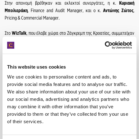
Στην απονομή βρέθηκαν και εκλεκτοί συνεργάτες, η κ.
Κυριακή
Μπολιεράκη
, Finance and Audit Manager, και ο κ.
Αντώνης Ζώτος
,
Pricing & Commercial Manager.
Στο
WizTalk
, που έλαβε χώρα στο Ζάγκρεμπ της Κροατίας, συμμετείχαν
περισσότεροι από 100 εκπρόσωποι από τις 57 χώρες, όπου λειτουργούν
τα franchises της κροατικής μάρκας ενοικίασης αυτοκινήτων, οι οποίοι
είχαν τη δυνατότητα να ανταλλάξουν ιδέες, να δικτυωθούν και να
εξερευνήσουν το ενδεχόμενο μελλοντικών συνεργασιών.
This website uses cookies
We use cookies to personalise content and ads, to
provide social media features and to analyse our traffic.
We also share information about your use of our site with
our social media, advertising and analytics partners who
may combine it with other information that you’ve
provided to them or that they’ve collected from your use
of their services.