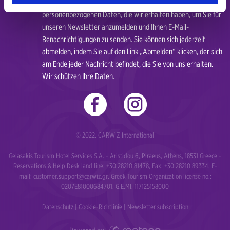
Wir benötigen Ihre Zustimmung zur Verarbeitung der
personenbezogenen Daten, die wir erhalten haben, um Sie für
unseren Newsletter anzumelden und Ihnen E-Mail-
Benachrichtigungen zu senden. Sie können sich jederzeit
abmelden, indem Sie auf den Link „Abmelden“ klicken, der sich
am Ende jeder Nachricht befindet, die Sie von uns erhalten.
Wir schützen Ihre Daten.
© 2022. CARWIZ International
Gelasakis Tourism Hotel Services S.A. - Aristidou 6, Piraeus, Athens, 18531 Greece -
Reservations & Help Desk land line: +30 28210 81478, Fax: +30 28210 89334, E-
mail:
customer.support@carwiz.gr
. Greek Tourism Organization license no.:
0207Ε81000684701. G.E.MI. 117125158000
Datenschutz
|
Cookie-Richtlinie
|
Newsletter subscription