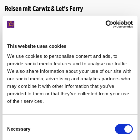
Reisen mit Carwiz & Let's Ferry
Autovermietungsangebote ohne Ende!
Wir reisen gemeinsam zu den beliebtesten Zielen in Griechenland und im
Mittelmeerraum. Wenn Sie Ihre Online-Reservierung erstellen, können Sie
auch ein Auto für Ihr Ziel zu den besten Mietpreisen von Carwiz buchen.
This website uses cookies
Buchen Sie Ihre Fährtickets, schnell und einfach und... Wir wünschen Ihnen
We use cookies to personalise content and ads, to
eine gute Reise!
provide social media features and to analyse our traffic.
We also share information about your use of our site with
our social media, advertising and analytics partners who
Ein paar Worte über Let's Ferry
may combine it with other information that you’ve
provided to them or that they’ve collected from your use
LET'S FERRY ist eine preisgekrönte Online-Buchungsplattform für
of their services.
Schiffsreisen, die zuverlässigen Service, Schnelligkeit und modernste
Funktionalität kombiniert.
Sie bietet eine einfache, schnelle und vereinfachte Online-Suche und -
Consent
Buchung von Fährtickets in allen Mittelmeerhäfen.
Necessary
Selection
Das Unternehmen bietet seine Dienste auch über seine Filialen im Hafen
von Piräus, Chania, dem Hafen von Souda und anderen beliebten