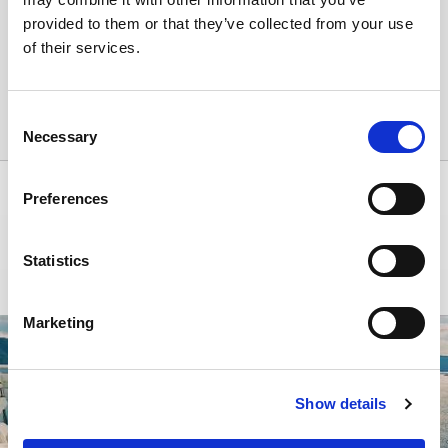
Öffnungszeiten
provided to them or that they’ve collected from your use
Mo - So : 8:00-21:00
of their services.
Kontakt
Telefon: +30 697 2425 726
Consent
E-Mail-Adresse: aok@carwiz.gr
Necessary
Selection
Preferences
INSPIRATION
Unsere unerschöpfliche Quelle für Informationen über die besten
Statistics
soziokulturellen Angebote Griechenlands und der umliegenden Region.
Marketing
Show details