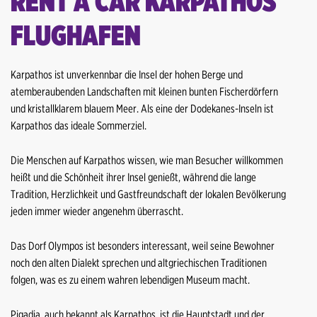
RENT A CAR KARPATHOS
Heraklion Flughafen
Heraklion Hafen
FLUGHAFEN
Heraklion Zentrum
Kalamata Flughafen
Heraklion Hafen
Karpathos Flughafen
Karpathos ist unverkennbar die Insel der hohen Berge und
atemberaubenden Landschaften mit kleinen bunten Fischerdörfern
Kalamata Flughafen
Lesbos Flughafen
und kristallklarem blauem Meer. Als eine der Dodekanes-Inseln ist
Karpathos das ideale Sommerziel.
Karpathos Flughafen
Lesbos Zentrum
Die Menschen auf Karpathos wissen, wie man Besucher willkommen
Lesbos Flughafen
Mykonos Flughafen
heißt und die Schönheit ihrer Insel genießt, während die lange
Lesbos Zentrum
Tradition, Herzlichkeit und Gastfreundschaft der lokalen Bevölkerung
Nidri Hafen
jeden immer wieder angenehm überrascht.
Mykonos Flughafen
Patras Zentrum
Das Dorf Olympos ist besonders interessant, weil seine Bewohner
Nidri Hafen
Paros Flughafen
noch den alten Dialekt sprechen und altgriechischen Traditionen
folgen, was es zu einem wahren lebendigen Museum macht.
Patras Zentrum
Piräus Hafen
Pigadia, auch bekannt als Karpathos, ist die Hauptstadt und der