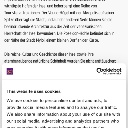
Paros Flughafen
Paros Hafen
wichtigste Hafen der Insel und beherbergt eine Reihe von
Touristenattraktionen. Der Vouno-Hügel mit der Akropolis auf seiner
Piräus Hafen
Rhodos Flughafen
Spitze überragt die Stadt, und auf der anderen Seite können Sie die
Paros Hafen
beeindruckende Architektur aus der Zeit der venezianischen
Samos Flughafen
Herrschaft der Insel bewundern. Die Poseidon-Höhle befindet sich in
Rhodos Flughafen
der Nähe der Stadt Myloi, einem kleinen Dorf an der Küste.
Souda Hafen
Samos Flughafen
Thessaloniki Flughafen
Die reiche Kultur und Geschichte dieser Insel sowie ihre
atemberaubende natürliche Schönheit werden Sie nicht enttäuschen;
Souda Hafen
Zakynthos Flughafen
Unvergessliche Ferien und Abenteuer erwarten Sie auf Karpathos!
Thessaloniki Flughafen
Zakynthos Hafen
INFORMATIONEN
Zakynthos Flughafen
Zakynthos Tsilivi
This website uses cookies
We use cookies to personalise content and ads, to
Adresse
Zakynthos Hafen
Karpathos Airport -, 85700 Karpathos
provide social media features and to analyse our traffic.
GPS: 35.427094, 27.148941
Zakynthos Tsilivi
We also share information about your use of our site with
Auf der Karte anzeigen
our social media, advertising and analytics partners who
may combine it with other information that you’ve