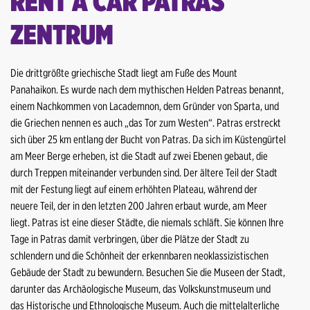
RENT A CAR PATRAS
Heraklion Flughafen
Heraklion Hafen
ZENTRUM
Heraklion Zentrum
Kalamata Flughafen
Heraklion Hafen
Karpathos Flughafen
Die drittgrößte griechische Stadt liegt am Fuße des Mount
Panahaikon. Es wurde nach dem mythischen Helden Patreas benannt,
Kalamata Flughafen
Lesbos Flughafen
einem Nachkommen von Lacademnon, dem Gründer von Sparta, und
die Griechen nennen es auch „das Tor zum Westen“. Patras erstreckt
Karpathos Flughafen
Lesbos Zentrum
sich über 25 km entlang der Bucht von Patras. Da sich im Küstengürtel
am Meer Berge erheben, ist die Stadt auf zwei Ebenen gebaut, die
Lesbos Flughafen
Mykonos Flughafen
durch Treppen miteinander verbunden sind. Der ältere Teil der Stadt
Lesbos Zentrum
mit der Festung liegt auf einem erhöhten Plateau, während der
Nidri Hafen
neuere Teil, der in den letzten 200 Jahren erbaut wurde, am Meer
Mykonos Flughafen
liegt. Patras ist eine dieser Städte, die niemals schläft. Sie können Ihre
Patras Zentrum
Tage in Patras damit verbringen, über die Plätze der Stadt zu
Nidri Hafen
Paros Flughafen
schlendern und die Schönheit der erkennbaren neoklassizistischen
Gebäude der Stadt zu bewundern. Besuchen Sie die Museen der Stadt,
Patras Zentrum
Piräus Hafen
darunter das Archäologische Museum, das Volkskunstmuseum und
das Historische und Ethnologische Museum. Auch die mittelalterliche