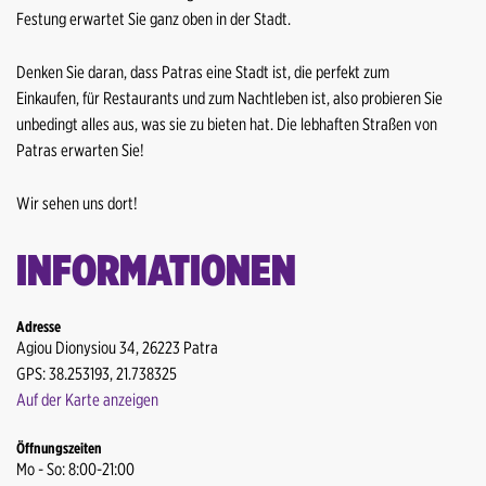
Paros Flughafen
Paros Hafen
Festung erwartet Sie ganz oben in der Stadt.
Piräus Hafen
Rhodos Flughafen
Denken Sie daran, dass Patras eine Stadt ist, die perfekt zum
Paros Hafen
Einkaufen, für Restaurants und zum Nachtleben ist, also probieren Sie
Samos Flughafen
unbedingt alles aus, was sie zu bieten hat. Die lebhaften Straßen von
Rhodos Flughafen
Patras erwarten Sie!
Souda Hafen
Samos Flughafen
Thessaloniki Flughafen
Wir sehen uns dort!
Souda Hafen
Zakynthos Flughafen
INFORMATIONEN
Thessaloniki Flughafen
Zakynthos Hafen
Adresse
Zakynthos Flughafen
Zakynthos Tsilivi
Agiou Dionysiou 34, 26223 Patra
GPS: 38.253193, 21.738325
Zakynthos Hafen
Auf der Karte anzeigen
Zakynthos Tsilivi
Öffnungszeiten
Mo - So: 8:00-21:00